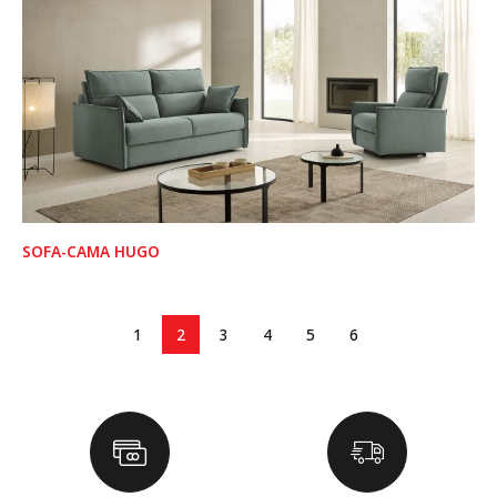
SOFA-CAMA HUGO
1
2
3
4
5
6