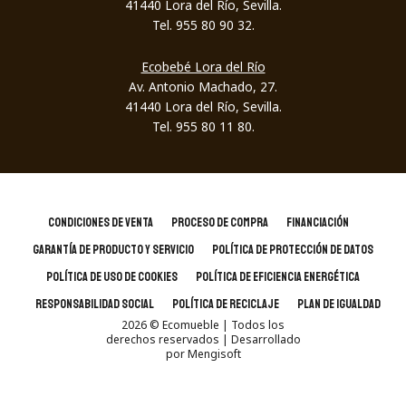
41440 Lora del Río, Sevilla.
Tel. 955 80 90 32.
Ecobebé Lora del Río
Av. Antonio Machado, 27.
41440 Lora del Río, Sevilla.
Tel. 955 80 11 80.
CONDICIONES DE VENTA
PROCESO DE COMPRA
FINANCIACIÓN
GARANTÍA DE PRODUCTO Y SERVICIO
POLÍTICA DE PROTECCIÓN DE DATOS
POLÍTICA DE USO DE COOKIES
POLÍTICA DE EFICIENCIA ENERGÉTICA
RESPONSABILIDAD SOCIAL
POLÍTICA DE RECICLAJE
PLAN DE IGUALDAD
2026
© Ecomueble | Todos los
derechos reservados
| Desarrollado
por
Mengisoft