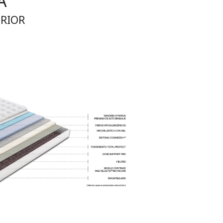
A
ERIOR