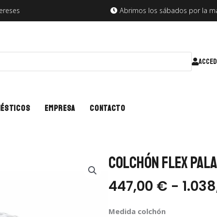
tereses
Abrimos los sábados por la 
ACCED
mésticos
Empresa
Contacto
Colchón FLEX Pala
447,00
€
-
1.03
Medida colchón