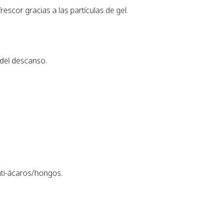
escor gracias a las partículas de gel.
del descanso.
anti-ácaros/hongos.