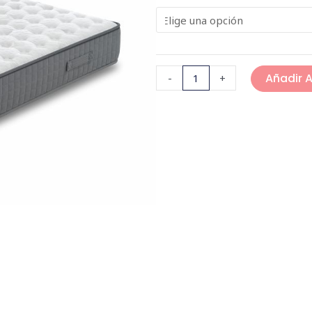
Añadir A
-
+