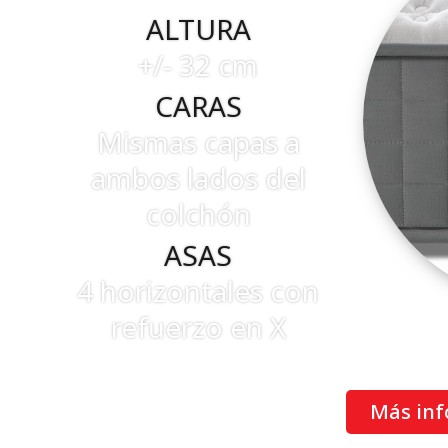
ALTURA
+/- 32 cm
CARAS
Mismas capas a
ambos lados del
colchón
ASAS
4 horizontales con
refuerzo en X
Más inf