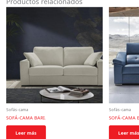
Productos relacionados
Sofás-cama
Sofás-cama
SOFÁ-CAMA BARI.
SOFÁ-CAMA E
Leer más
Leer má