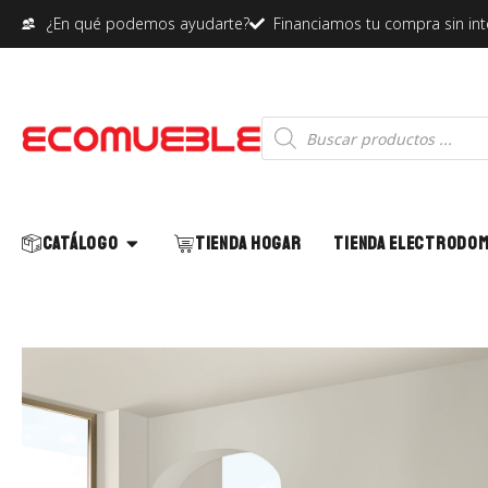
¿En qué podemos ayudarte?
Financiamos tu compra sin in
Abrir Catálogo
Catálogo
Tienda Hogar
Tienda Electrodo