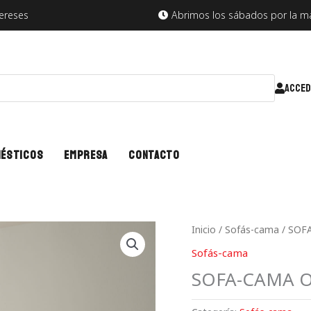
tereses
Abrimos los sábados por la 
ACCED
mésticos
Empresa
Contacto
Inicio
/
Sofás-cama
/ SOF
Sofás-cama
SOFA-CAMA O